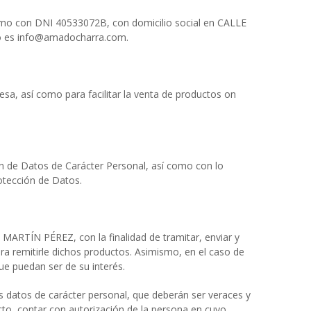
omo con DNI 40533072B, con domicilio social en CALLE
to es info@amadocharra.com.
sa, así como para facilitar la venta de productos on
n de Datos de Carácter Personal, así como con lo
otección de Datos.
 MARTÍN PÉREZ, con la finalidad de tramitar, enviar y
ra remitirle dichos productos. Asimismo, en el caso de
ue puedan ser de su interés.
us datos de carácter personal, que deberán ser veraces y
fecto, contar con autorización de la persona en cuyo