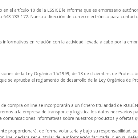
en el artículo 10 de la LSSICE le informa que es empresario autón
 648 783 172. Nuestra dirección de correo electrónico para contac
informativos en relación con la actividad llevada a cabo por la empre
iones de la Ley Orgánica 15/1999, de 13 de diciembre, de Protecció
 que se aprueba el reglamento de desarrollo de la Ley Orgánica de Pr
de compra on line se incorporarán a un fichero titularidad de RUBÉN
emos a la empresa de transporte y logística los datos necesarios pa
o de comunicaciones informativas sobre nuestros productos y ofertas q
liente proporcionará, de forma voluntaria y bajo su responsabilidad, s
 line, declara ser el titular de la información facilitada, o en su de