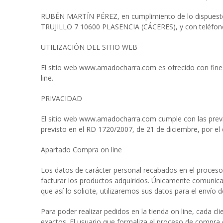
RUBÉN MARTÍN PÉREZ, en cumplimiento de lo dispuesto 
TRUJILLO 7 10600 PLASENCIA (CÁCERES), y con teléfono
UTILIZACIÓN DEL SITIO WEB
El sitio web www.amadocharra.com es ofrecido con fines 
line.
PRIVACIDAD
El sitio web www.amadocharra.com cumple con las previs
previsto en el RD 1720/2007, de 21 de diciembre, por el
Apartado Compra on line
Los datos de carácter personal recabados en el proceso 
facturar los productos adquiridos. Únicamente comunicar
que así lo solicite, utilizaremos sus datos para el enví
Para poder realizar pedidos en la tienda on line, cada c
exactos. El usuario que formaliza el proceso de compra on