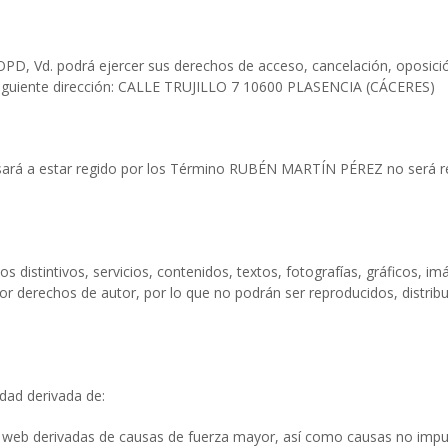
 LOPD, Vd. podrá ejercer sus derechos de acceso, cancelación, oposició
siguiente dirección: CALLE TRUJILLO 7 10600 PLASENCIA (CÁCERES)
 pasará a estar regido por los Término RUBÉN MARTÍN PÉREZ no será res
 distintivos, servicios, contenidos, textos, fotografías, gráficos, im
por derechos de autor, por lo que no podrán ser reproducidos, distr
ad derivada de:
io web derivadas de causas de fuerza mayor, así como causas no imp