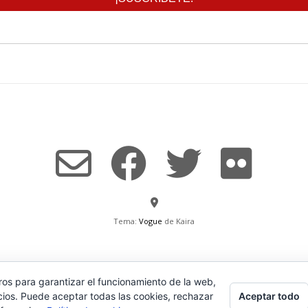
Tema:
Vogue
de Kaira
ros para garantizar el funcionamiento de la web,
Aceptar todo
cios. Puede aceptar todas las cookies, rechazar
 PROPIA
CONDICIONES DE COMPRA
AVISO LEGAL Y POLÍTICA DE PRIVACIDAD