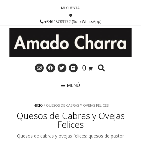
Saltar
MI CUENTA
al
contenido
+34648783172 (Solo WhatsApp)
0
MENÚ
INICIO
/ QUESOS DE CABRAS Y OVEJAS FELICES
Quesos de Cabras y Ovejas
Felices
Quesos de cabras y ovejas felices: quesos de pastor