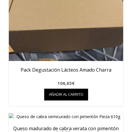
de
producto
Pack Degustación Lácteos Amado Charra
106,65
€
AÑADIR AL CARRITO
Queso madurado de cabra verata con pimentón