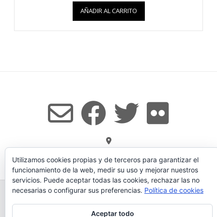
AÑADIR AL CARRITO
Tema:
Vogue
de Kaira
Utilizamos cookies propias y de terceros para garantizar el
funcionamiento de la web, medir su uso y mejorar nuestros
servicios. Puede aceptar todas las cookies, rechazar las no
necesarias o configurar sus preferencias.
Política de cookies
TODOS LOS PRODUCTOS
LEGADO
QUESERÍA
GANADERÍA PROPIA
CONDICIONES DE COMPRA
Aceptar todo
AVISO LEGAL Y POLÍTICA DE PRIVACIDAD
POLÍTICA DE COOKIES