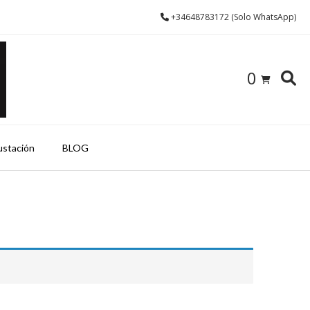
+34648783172 (Solo WhatsApp)
0
ustación
BLOG