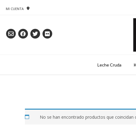
Saltar
al
MI CUENTA
contenido
Leche Cruda
K
No se han encontrado productos que coincidan c