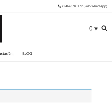
+34648783172 (Solo WhatsApp)
0
ustación
BLOG