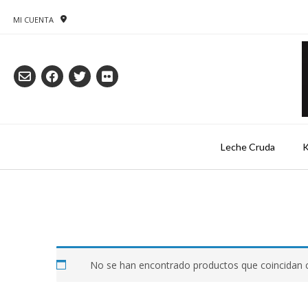
Saltar
al
MI CUENTA
contenido
Leche Cruda
K
No se han encontrado productos que coincidan c