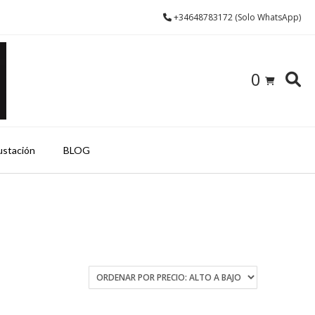
+34648783172 (Solo WhatsApp)
0
ustación
BLOG