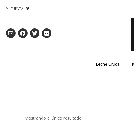
Saltar
al
MI CUENTA
contenido
Leche Cruda
K
Mostrando el único resultado