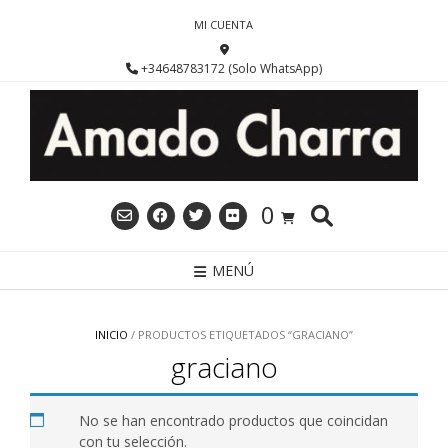
Saltar
MI CUENTA
al
contenido
+34648783172 (Solo WhatsApp)
0
MENÚ
INICIO
/ PRODUCTOS ETIQUETADOS “GRACIANO”
graciano
No se han encontrado productos que coincidan
con tu selección.