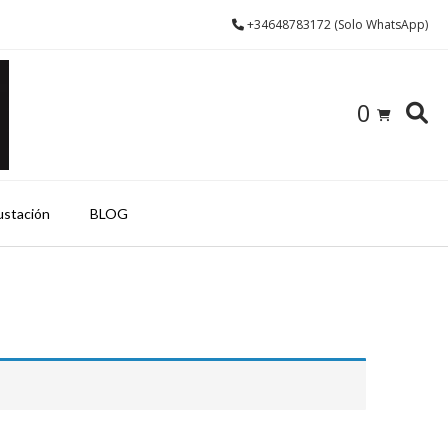
+34648783172 (Solo WhatsApp)
0
ustación
BLOG