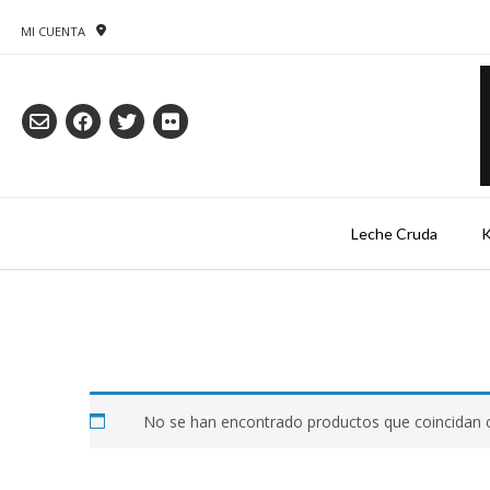
Saltar
al
MI CUENTA
contenido
Leche Cruda
K
No se han encontrado productos que coincidan c