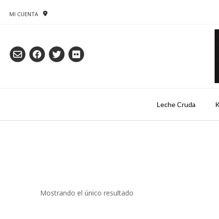
Saltar
al
MI CUENTA
contenido
Leche Cruda
K
Mostrando el único resultado