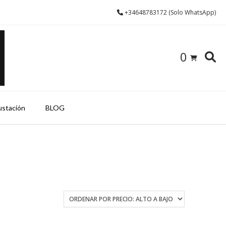
+34648783172 (Solo WhatsApp)
0
ustación
BLOG