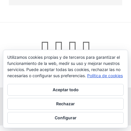
Utilizamos cookies propias y de terceros para garantizar el
funcionamiento de la web, medir su uso y mejorar nuestros
servicios. Puede aceptar todas las cookies, rechazar las no
Tema:
Vogue
de Kaira
necesarias o configurar sus preferencias.
Política de cookies
Aceptar todo
TODOS LOS PRODUCTOS
LEGADO
QUESERÍA
GANADERÍA PROPIA
CONDICIONES DE COMPRA
Rechazar
AVISO LEGAL Y POLÍTICA DE PRIVACIDAD
POLÍTICA DE COOKIES
MÁS INFORMACIÓN SOBRE LAS COOKIES
CONTACTAR
BLOG
Configurar