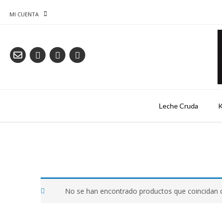
Saltar
al
MI CUENTA
contenido
Leche Cruda
K
No se han encontrado productos que coincidan c