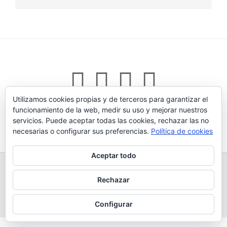
Utilizamos cookies propias y de terceros para garantizar el
funcionamiento de la web, medir su uso y mejorar nuestros
servicios. Puede aceptar todas las cookies, rechazar las no
Tema:
Vogue
de Kaira
necesarias o configurar sus preferencias.
Política de cookies
Aceptar todo
TODOS LOS PRODUCTOS
LEGADO
QUESERÍA
GANADERÍA PROPIA
CONDICIONES DE COMPRA
Rechazar
AVISO LEGAL Y POLÍTICA DE PRIVACIDAD
POLÍTICA DE COOKIES
MÁS INFORMACIÓN SOBRE LAS COOKIES
CONTACTAR
BLOG
Configurar