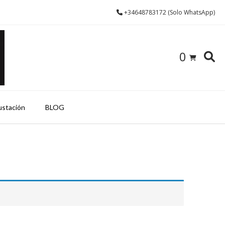
+34648783172 (Solo WhatsApp)
0
ustación
BLOG