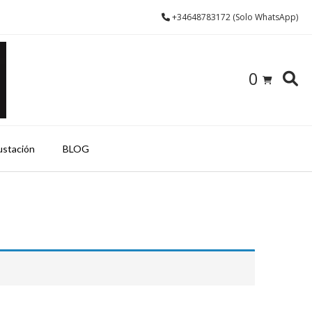
+34648783172 (Solo WhatsApp)
0
ustación
BLOG