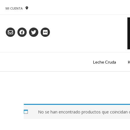
Saltar
al
MI CUENTA
contenido
Leche Cruda
K
No se han encontrado productos que coincidan c