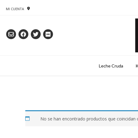
Saltar
al
MI CUENTA
contenido
Leche Cruda
K
No se han encontrado productos que coincidan c