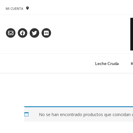
Saltar
al
MI CUENTA
contenido
Leche Cruda
K
No se han encontrado productos que coincidan c