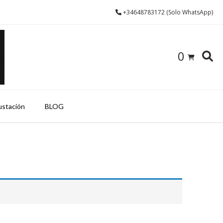
+34648783172 (Solo WhatsApp)
0
ustación
BLOG