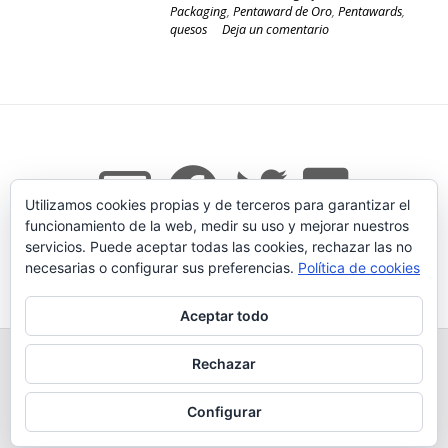
Packaging
,
Pentaward de Oro
,
Pentawards
,
quesos
Deja un comentario
Utilizamos cookies propias y de terceros para garantizar el
funcionamiento de la web, medir su uso y mejorar nuestros
servicios. Puede aceptar todas las cookies, rechazar las no
necesarias o configurar sus preferencias.
Política de cookies
Tema:
Vogue
de Kaira
Aceptar todo
TODOS LOS PRODUCTOS
LEGADO
QUESERÍA
Rechazar
GANADERÍA PROPIA
CONDICIONES DE COMPRA
AVISO LEGAL Y POLÍTICA DE PRIVACIDAD
POLÍTICA DE COOKIES
Configurar
MÁS INFORMACIÓN SOBRE LAS COOKIES
CONTACTAR
BLOG