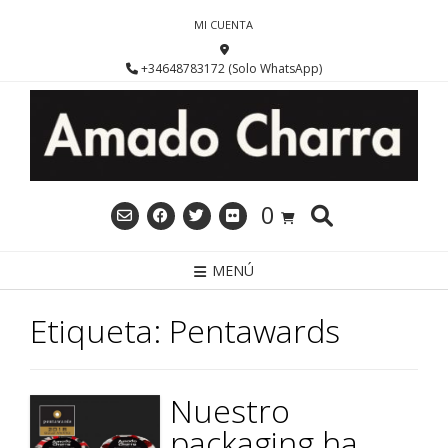
Saltar
MI CUENTA
al
contenido
+34648783172 (Solo WhatsApp)
0
MENÚ
Etiqueta:
Pentawards
Nuestro
packaging ha