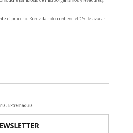
e kombucha (simbiosis de microorganismos y levaduras).
nte el proceso. Komvida solo contiene el 2% de azúcar
rra, Extremadura.