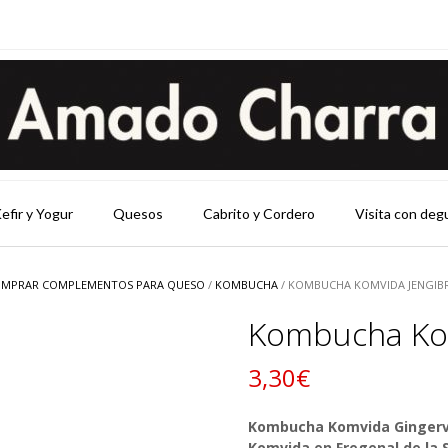
efir y Yogur
Quesos
Cabrito y Cordero
Visita con deg
MPRAR COMPLEMENTOS PARA QUESO
/
KOMBUCHA
/ KOMBUCHA KOMVIDA JENGIBR
Kombucha Kom
3,30
€
Kombucha Komvida Gingervid
Komvida en Fregenal de la 