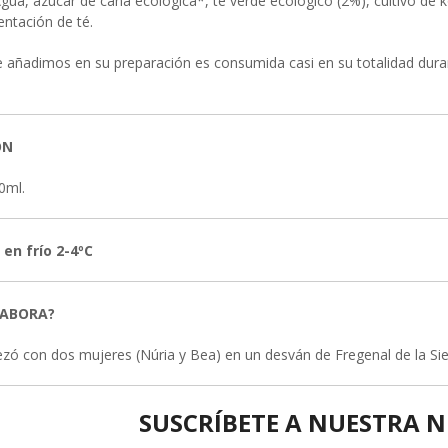
Agua, azúcar de caña ecológica
*
, té verde ecológico (2%), cultivo d
ntación de té.
e añadimos en su preparación es consumida casi en su totalidad dura
ÓN
0ml.
en frío 2-4ºC
LABORA?
ó con dos mujeres (Núria y Bea) en un desván de Fregenal de la Sie