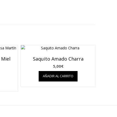
 Miel
Saquito Amado Charra
5,00
€
AÑADIR AL CARRITO