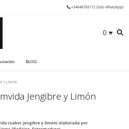
+34648783172 (Solo WhatsApp)
0
ustación
BLOG
E Y LIMÓN
vida Jengibre y Limón
a (sabor jengibre y limón) elaborada por
Sierra (Badajoz, Extremadura)