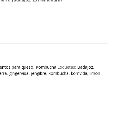
ntos para queso
,
Kombucha
Etiquetas:
Badajoz
,
erra
,
gingervida
,
jengibre
,
kombucha
,
komvida
,
limon