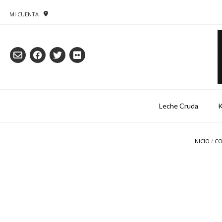
Saltar
al
MI CUENTA
contenido
Leche Cruda
K
INICIO
/
CO