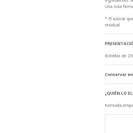
Ingredientes: 
Una sola ferme
* El azúcar qu
residual.
PRESENTACI
Botellas de 25
Conservar en 
¿QUIÉN LO E
Komvida empez