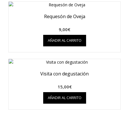
producto
Requesón de Oveja
9,00
€
AÑADIR AL CARRITO
Visita con degustación
15,00
€
AÑADIR AL CARRITO