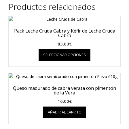
Productos relacionados
Pack Leche Cruda Cabra y Kéfir de Leche Cruda
Cabra
83,80
€
Este
SELECCIONAR OPCIONES
producto
tiene
múltiples
variantes.
Las
opciones
Queso madurado de cabra verata con pimentón
se
de la Vera
pueden
16,00
€
elegir
en
AÑADIR AL CARRITO
la
página
de