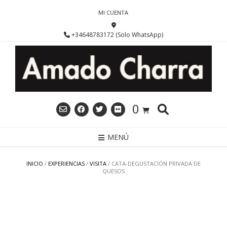
Saltar
MI CUENTA
al
contenido
+34648783172 (Solo WhatsApp)
0
MENÚ
INICIO
/
EXPERIENCIAS
/
VISITA
/ CATA-DEGUSTACIÓN PRIVADA DE
QUESOS