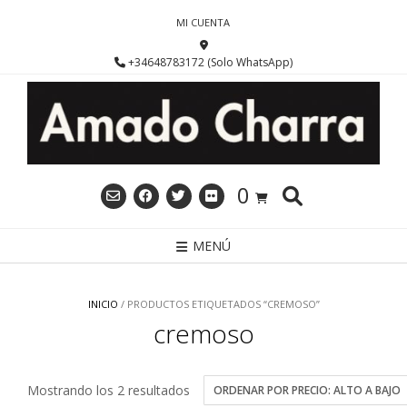
Saltar
MI CUENTA
al
contenido
+34648783172 (Solo WhatsApp)
0
MENÚ
INICIO
/ PRODUCTOS ETIQUETADOS “CREMOSO”
cremoso
Ordenado
Mostrando los 2 resultados