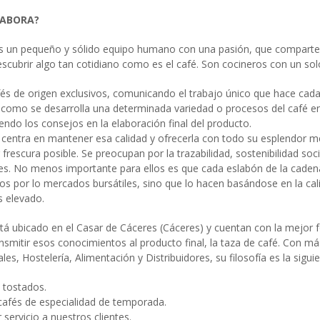
LABORA?
 es un pequeño y sólido equipo humano con una pasión, que comparte
descubrir algo tan cotidiano como es el café. Son cocineros con un solo
és de origen exclusivos, comunicando el trabajo único que hace cad
 como se desarrolla una determinada variedad o procesos del café en
iendo los consejos en la elaboración final del producto.
e centra en mantener esa calidad y ofrecerla con todo su esplendor m
 frescura posible. Se preocupan por la trazabilidad, sostenibilidad so
es. No menos importante para ellos es que cada eslabón de la cadena
dos por lo mercados bursátiles, sino que lo hacen basándose en la cal
s elevado.
tá ubicado en el Casar de Cáceres (Cáceres) y cuentan con la mejor 
nsmitir esos conocimientos al producto final, la taza de café. Con m
les, Hostelería, Alimentación y Distribuidores, su filosofía es la siguie
n tostados.
cafés de especialidad de temporada.
 servicio a nuestros clientes.