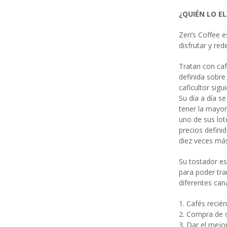
¿QUIÉN LO E
Zeri’s Coffee
disfrutar y re
Tratan con caf
definida sobre
caficultor sigu
Su día a día s
tener la mayor
uno de sus lot
precios defini
diez veces má
Su tostador es
para poder tra
diferentes cana
1. Cafés recié
2. Compra de 
3. Dar el mejor