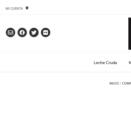
Saltar
al
MI CUENTA
contenido
Leche Cruda
K
INICIO
/
COMP