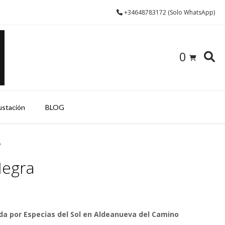
+34648783172 (Solo WhatsApp)
0
ustación
BLOG
A
Negra
a por Especias del Sol en Aldeanueva del Camino