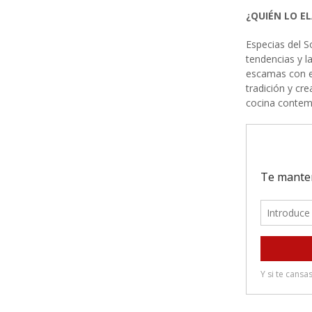
¿QUIÉN LO E
Especias del S
tendencias y l
escamas con e
tradición y cr
cocina conte