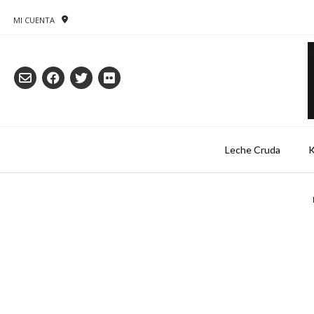
Saltar
al
MI CUENTA
contenido
Leche Cruda
K