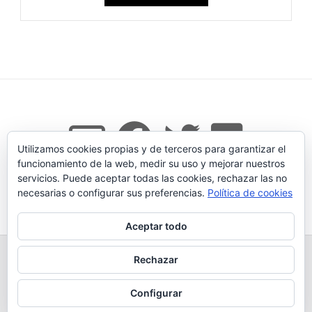
Utilizamos cookies propias y de terceros para garantizar el
funcionamiento de la web, medir su uso y mejorar nuestros
servicios. Puede aceptar todas las cookies, rechazar las no
necesarias o configurar sus preferencias.
Política de cookies
Tema:
Vogue
de Kaira
Aceptar todo
TODOS LOS PRODUCTOS
LEGADO
QUESERÍA
Rechazar
GANADERÍA PROPIA
CONDICIONES DE COMPRA
AVISO LEGAL Y POLÍTICA DE PRIVACIDAD
POLÍTICA DE COOKIES
Configurar
MÁS INFORMACIÓN SOBRE LAS COOKIES
CONTACTAR
BLOG