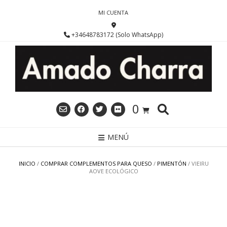
Saltar
MI CUENTA
al
contenido
+34648783172 (Solo WhatsApp)
0
MENÚ
INICIO
/
COMPRAR COMPLEMENTOS PARA QUESO
/
PIMENTÓN
/ VIEIRU
AOVE ECOLÓGICO